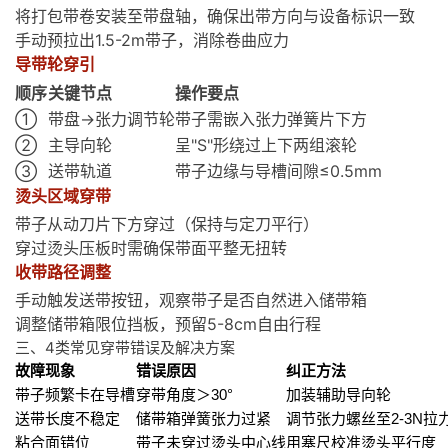
将打包带卷安装至带盘轴，确保出带方向与设备标识一致
手动预拉出1.5-2m带子，消除卷曲应力
导带轮穿引
顺序
关键节点
操作要点
①
带盘→张力调节轮
带子需嵌入张力弹簧片下方
②
主导向轮
呈"S"形绕过上下两组滚轮
③
送带轨道
带子边缘与导槽间隙≤0.5mm
烫头区域穿带
带子从动刀片下方穿过（保持与定刀平行）
穿过烫头压板时需确保带面平整无扭转
收带路径调整
手动触发送带按钮，观察带子是否自然进入储带箱
调整储带箱限位挡板，预留5-8cm自由行程
三、4类常见穿带错误及解决方案
故障现象
错误原因
纠正方法
带子频繁卡在导槽
穿带角度＞30°
加装辅助导向轮
送带长度不稳定
储带箱弹簧张力过紧
调节张力螺丝至2-3N拉
粘合面错位
带子未穿过烫头中心线
用塞尺校准烫头平行度