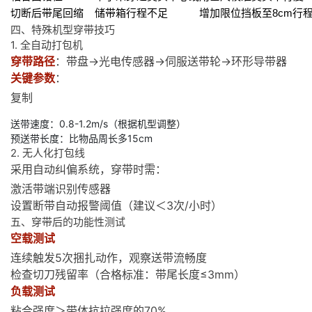
切断后带尾回缩
储带箱行程不足
增加限位挡板至8cm行
四、特殊机型穿带技巧
1. 全自动打包机
穿带路径
：带盘→光电传感器→伺服送带轮→环形导带器
关键参数
：
复制
送带速度：0.8-1.2m/s（根据机型调整）  

预送带长度：比物品周长多15cm
2. 无人化打包线
采用自动纠偏系统，穿带时需：
激活带端识别传感器
设置断带自动报警阈值（建议＜3次/小时）
五、穿带后的功能性测试
空载测试
连续触发5次捆扎动作，观察送带流畅度
检查切刀残留率（合格标准：带尾长度≤3mm）
负载测试
粘合强度＞带体抗拉强度的70%