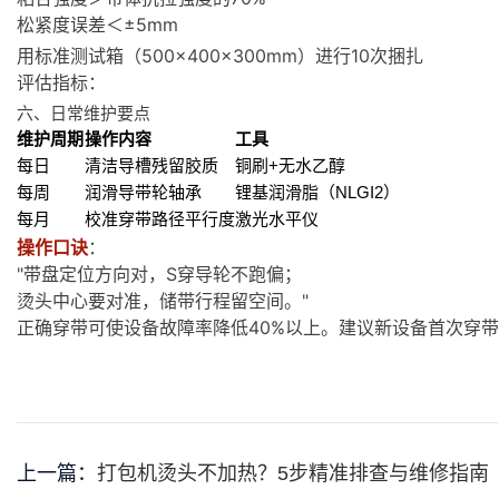
松紧度误差＜±5mm
用标准测试箱（500×400×300mm）进行10次捆扎
评估指标：
六、日常维护要点
维护周期
操作内容
工具
每日
清洁导槽残留胶质
铜刷+无水乙醇
每周
润滑导带轮轴承
锂基润滑脂（NLGI2）
每月
校准穿带路径平行度
激光水平仪
操作口诀
：
"带盘定位方向对，S穿导轮不跑偏；
烫头中心要对准，储带行程留空间。"
正确穿带可使设备故障率降低40%以上。建议新设备首次穿
上一篇：
打包机烫头不加热？5步精准排查与维修指南