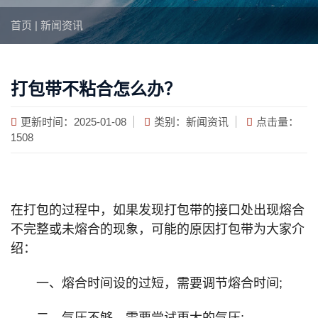
首页
|
新闻资讯
打包带不粘合怎么办？
更新时间：2025-01-08
类别：
新闻资讯
点击量：
1508
在打包的过程中，如果发现打包带的接口处出现熔合
不完整或未熔合的现象，可能的原因打包带为大家介
绍：
一、熔合时间设的过短，需要调节熔合时间;