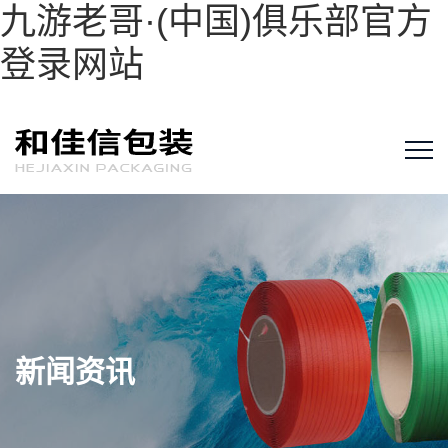
九游老哥·(中国)俱乐部官方
登录网站
新闻资讯